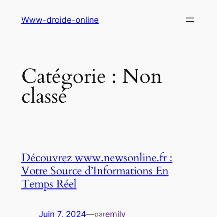
Aller
Www-droide-online
au
contenu
Catégorie :
Non
classé
Découvrez www.newsonline.fr :
Votre Source d’Informations En
Temps Réel
Juin 7, 2024
—
emily
par